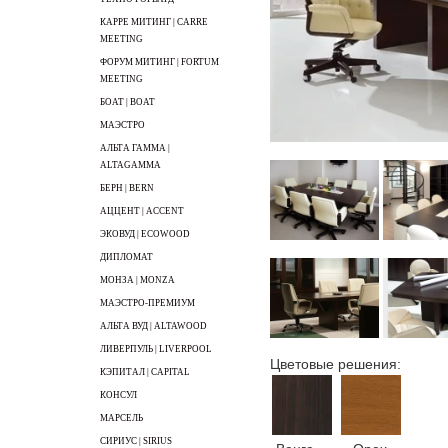
КАРРЕ МИТИНГ | CARRE
MEETING
ФОРУМ МИТИНГ | FORTUM
MEETING
БОАТ | BOAT
МАЭСТРО
АЛЬТА ГАММА |
ALTAGAMMA
БЕРН | BERN
АЦЦЕНТ | ACCENT
ЭКОВУД | ECOWOOD
ДИПЛОМАТ
МОНЗА | MONZA
МАЭСТРО-ПРЕМИУМ
АЛЬТА ВУД | ALTAWOOD
ЛИВЕРПУЛЬ | LIVERPOOL
Цветовые решения:
КЭПИТАЛ | CAPITAL
КОНСУЛ
МАРСЕЛЬ
СИРИУС | SIRIUS