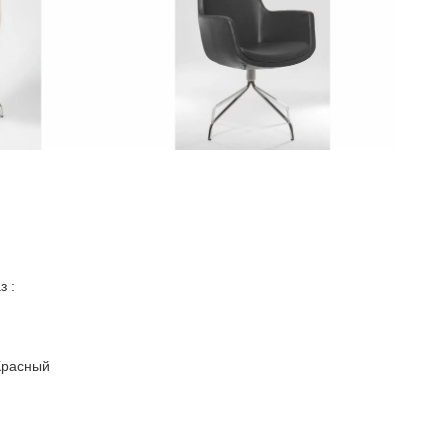
з :
расный